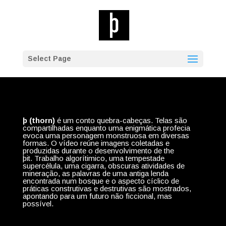
Select Page
þ (thorn)
é um conto quebra-cabeças. Telas são
compartilhadas enquanto uma enigmática profecia
evoca uma personagem monstruosa em diversas
formas. O vídeo reúne imagens coletadas e
produzidas durante o desenvolvimento de the
þit. Trabalho algorítimico, uma tempestade
supercélula, uma cigarra, obscuras atividades de
mineração, as palavras de uma antiga lenda
encontrada num bosque e o aspecto cíclico de
práticas construtivas e destrutivas são mostrados,
apontando para um futuro não ficcional, mas
possível.